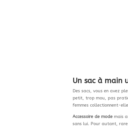
« Galopade »
Plage
380.00
€
–
420.00
€
310.00
€
de
Ce
Ce
Personnaliser
prix :
produit
Personnaliser
pro
380.00€
a
a
à
plusieurs
plu
420.00€
variations.
var
1
2
3
4
5
6
→
Les
Les
options
opt
peuvent
peu
être
êtr
choisies
Un sac à main 
cho
sur
sur
Des sacs, vous en avez ple
la
la
petit, trop mou, pas prati
page
pa
femmes collectionnent-elle
du
du
produit
Accessoire de mode
mais au
pro
sans lui. Pour autant, rares