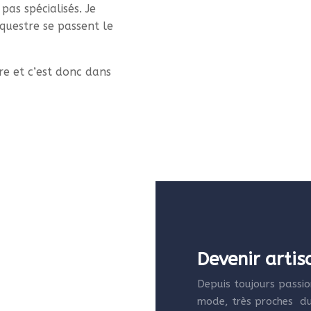
pas spécialisés. Je
questre se passent le
e et c’est donc dans
Devenir arti
Depuis toujours passion
mode, très proches du