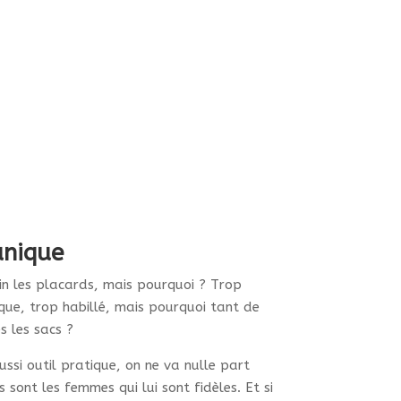
220.00
€
Personnaliser
duit
sieurs
iations.
ions
vent
e
unique
isies
in les placards, mais pourquoi ? Trop
que, trop habillé, mais pourquoi tant de
ge
s les sacs ?
ssi outil pratique, on ne va nulle part
duit
 sont les femmes qui lui sont fidèles. Et si