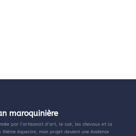
san maroquinière
née par l’artisanat d’art, le cuir, les chevaux et la
 thème équestre, mon projet devient une évidence