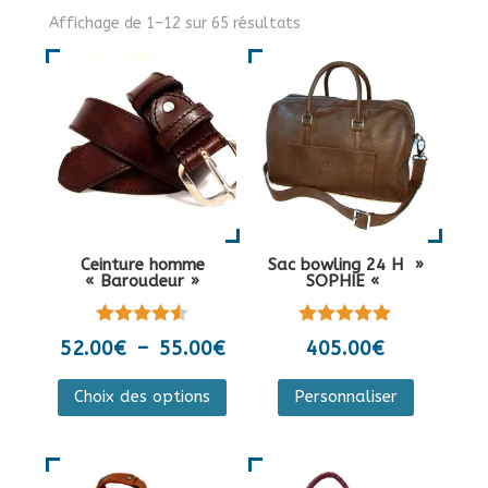
Affichage de 1–12 sur 65 résultats
Ceinture homme
Sac bowling 24 H »
« Baroudeur »
SOPHIE «
Note
Note
Plage
52.00
€
–
55.00
€
405.00
€
4.50
5.00
de
sur 5
sur 5
Ce
Ce
Choix des options
Personnaliser
prix :
produit
produit
52.00€
a
a
à
plusieurs
plusieurs