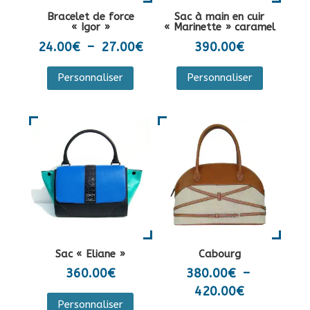
la
sur
Bracelet de force
Sac à main en cuir
page
la
« Igor »
« Marinette » caramel
du
page
Plage
24.00
€
–
27.00
€
390.00
€
produit
du
de
Ce
Personnaliser
Personnaliser
produit
prix :
produit
24.00€
a
à
plusieurs
27.00€
variations.
Les
options
peuvent
être
choisies
sur
Sac « Eliane »
Cabourg
la
360.00
€
380.00
€
–
page
Plage
420.00
€
Ce
du
Personnaliser
de
produit
Ce