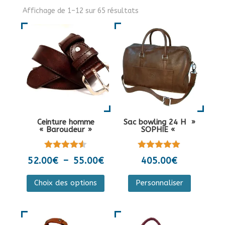
Affichage de 1–12 sur 65 résultats
Ceinture homme
Sac bowling 24 H »
« Baroudeur »
SOPHIE «
Note
Note
Plage
52.00
€
–
55.00
€
405.00
€
4.50
5.00
de
sur 5
sur 5
Ce
Ce
Choix des options
Personnaliser
prix :
produit
produit
52.00€
a
a
à
plusieurs
plusieurs