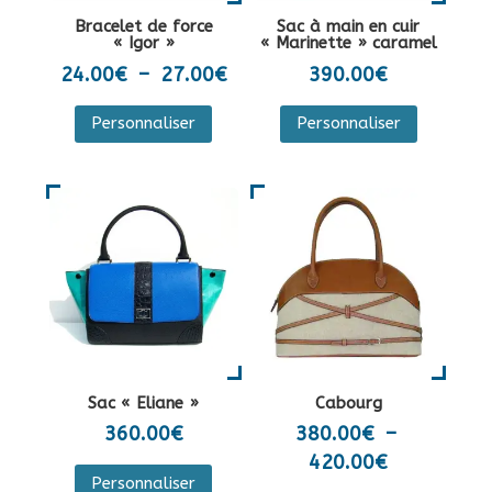
la
sur
Bracelet de force
Sac à main en cuir
page
la
« Igor »
« Marinette » caramel
du
page
Plage
24.00
€
–
27.00
€
390.00
€
produit
du
de
Ce
Personnaliser
Personnaliser
produit
prix :
produit
24.00€
a
à
plusieurs
27.00€
variations.
Les
options
peuvent
être
choisies
sur
Sac « Eliane »
Cabourg
la
360.00
€
380.00
€
–
page
Plage
420.00
€
Ce
du
Personnaliser
de
produit
Ce