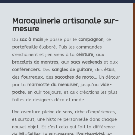
Maroquinerie artisanale sur-
mesure
Du
sac à main
je passe par le
compagnon
, ce
portefeuille
élaboré. Puis les commandes
s’enchainent et j’en viens à la
ceinture
, aux
bracelets de montres
, aux
sacs weekends
et aux
conférenciers
. Des
sangles de guitare
, des
étuis
,
des
fourreaux
, des
sacoches de moto
… Un détour
par la
marmotte du menuisier
, jusqu’au
vide-
poche
, en cuir toujours, et aux créations les plus
folles de designers déco et mode.
Une aventure pleine de sens, riche d’expériences,
et surtout, une histoire personnelle dans chaque
nouvel objet. Et c’est cela qui fait la différence
de
ML-Sellier
, le
sur-mesure
,
l’authenticité
, et