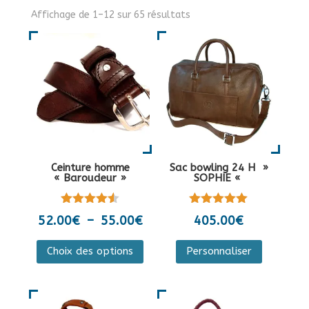
Affichage de 1–12 sur 65 résultats
Ceinture homme
Sac bowling 24 H »
« Baroudeur »
SOPHIE «
Note
Note
Plage
52.00
€
–
55.00
€
405.00
€
4.50
5.00
de
sur 5
sur 5
Ce
Ce
Choix des options
Personnaliser
prix :
produit
produit
52.00€
a
a
à
plusieurs
plusieurs