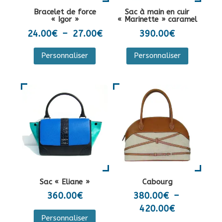
la
sur
Bracelet de force
Sac à main en cuir
page
la
« Igor »
« Marinette » caramel
du
page
Plage
24.00
€
–
27.00
€
390.00
€
produit
du
de
Ce
Personnaliser
Personnaliser
produit
prix :
produit
24.00€
a
à
plusieurs
27.00€
variations.
Les
options
peuvent
être
choisies
sur
Sac « Eliane »
Cabourg
la
360.00
€
380.00
€
–
page
Plage
420.00
€
Ce
du
Personnaliser
de
produit
Ce