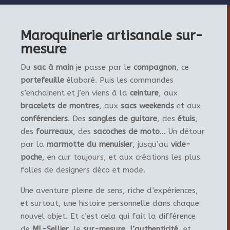
Maroquinerie artisanale sur-
mesure
Du
sac à main
je passe par le
compagnon
, ce
portefeuille
élaboré. Puis les commandes
s’enchainent et j’en viens à la
ceinture
, aux
bracelets de montres
, aux
sacs weekends
et aux
conférenciers
. Des
sangles de guitare
, des
étuis
,
des
fourreaux
, des
sacoches de moto
… Un détour
par la
marmotte du menuisier
, jusqu’au
vide-
poche
, en cuir toujours, et aux créations les plus
folles de designers déco et mode.
Une aventure pleine de sens, riche d’expériences,
et surtout, une histoire personnelle dans chaque
nouvel objet. Et c’est cela qui fait la différence
de
ML-Sellier
, le
sur-mesure
,
l’authenticité
, et