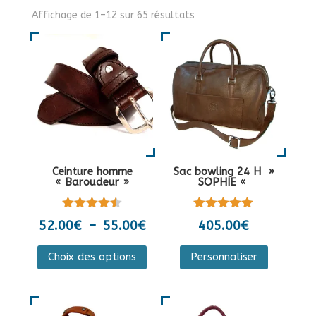
Affichage de 1–12 sur 65 résultats
Ceinture homme
Sac bowling 24 H »
« Baroudeur »
SOPHIE «
Note
Note
Plage
52.00
€
–
55.00
€
405.00
€
4.50
5.00
de
sur 5
sur 5
Ce
Ce
Choix des options
Personnaliser
prix :
produit
produit
52.00€
a
a
à
plusieurs
plusieurs