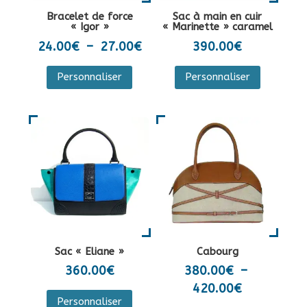
la
sur
Bracelet de force
Sac à main en cuir
page
la
« Igor »
« Marinette » caramel
du
page
Plage
24.00
€
–
27.00
€
390.00
€
produit
du
de
Ce
Personnaliser
Personnaliser
produit
prix :
produit
24.00€
a
à
plusieurs
27.00€
variations.
Les
options
peuvent
être
choisies
sur
Sac « Eliane »
Cabourg
la
360.00
€
380.00
€
–
page
Plage
420.00
€
Ce
du
Personnaliser
de
produit
Ce