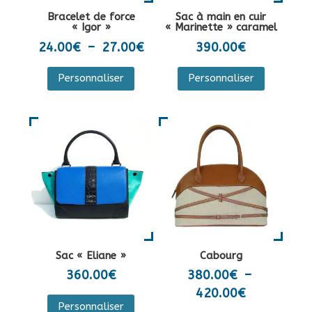
la
sur
Bracelet de force
Sac à main en cuir
page
la
« Igor »
« Marinette » caramel
du
page
Plage
24.00
€
–
27.00
€
390.00
€
produit
du
de
Ce
Personnaliser
Personnaliser
produit
prix :
produit
24.00€
a
à
plusieurs
27.00€
variations.
Les
options
peuvent
être
choisies
sur
Sac « Eliane »
Cabourg
la
360.00
€
380.00
€
–
page
Plage
420.00
€
Ce
du
Personnaliser
de
produit
Ce