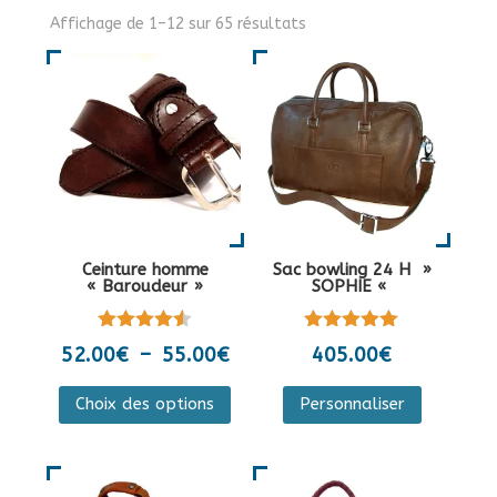
Affichage de 1–12 sur 65 résultats
Ceinture homme
Sac bowling 24 H »
« Baroudeur »
SOPHIE «
Note
Note
Plage
52.00
€
–
55.00
€
405.00
€
4.50
5.00
de
sur 5
sur 5
Ce
Ce
Choix des options
Personnaliser
prix :
produit
produit
52.00€
a
a
à
plusieurs
plusieurs