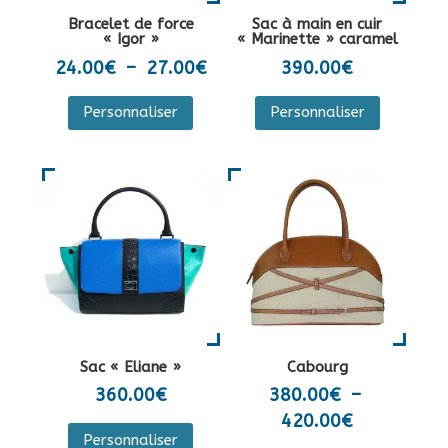
la
sur
Bracelet de force
Sac à main en cuir
page
la
« Igor »
« Marinette » caramel
du
page
Plage
24.00
€
–
27.00
€
390.00
€
produit
du
de
Ce
Personnaliser
Personnaliser
produit
prix :
produit
24.00€
a
à
plusieurs
27.00€
variations.
Les
options
peuvent
être
choisies
sur
Sac « Eliane »
Cabourg
la
360.00
€
380.00
€
–
page
Plage
420.00
€
Ce
du
Personnaliser
de
produit
Ce