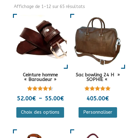
Affichage de 1–12 sur 65 résultats
Ceinture homme
Sac bowling 24 H »
« Baroudeur »
SOPHIE «
Note
Note
Plage
52.00
€
–
55.00
€
405.00
€
4.50
5.00
de
sur 5
sur 5
Ce
Ce
Choix des options
Personnaliser
prix :
produit
produit
52.00€
a
a
à
plusieurs
plusieurs