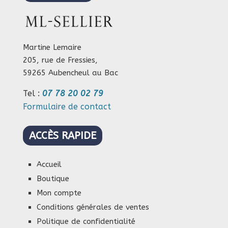
être
choisies
choisies
sur
sur
la
la
page
Martine Lemaire
page
205, rue de Fressies,
du
du
59265 Aubencheul au Bac
produit
produi
Tel :
07 78 20 02 79
Formulaire de contact
ACCÈS RAPIDE
Accueil
Boutique
Mon compte
Conditions générales de ventes
Politique de confidentialité