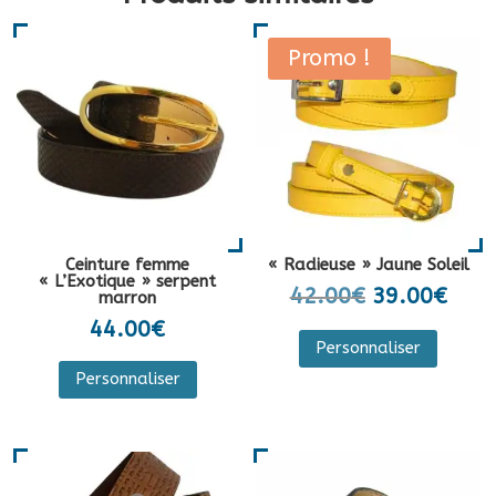
Promo !
Ceinture femme
« Radieuse » Jaune Soleil
« L’Exotique » serpent
Le
Le
42.00
€
39.00
€
marron
prix
prix
44.00
€
Ce
Personnaliser
initial
actu
produi
était :
est :
Personnaliser
a
42.00€.
39.0
plusieu
variati
Les