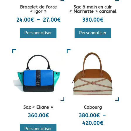
la
sur
Bracelet de force
Sac à main en cuir
page
la
« Igor »
« Marinette » caramel
du
page
Plage
24.00
€
–
27.00
€
390.00
€
produit
du
de
Ce
Personnaliser
Personnaliser
produit
prix :
produit
24.00€
a
à
plusieurs
27.00€
variations.
Les
options
peuvent
être
choisies
sur
Sac « Eliane »
Cabourg
la
360.00
€
380.00
€
–
page
Plage
420.00
€
Ce
du
Personnaliser
de
produit
Ce