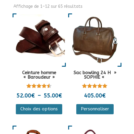
Affichage de 1–12 sur 65 résultats
Ceinture homme
Sac bowling 24 H »
« Baroudeur »
SOPHIE «
Note
Note
Plage
52.00
€
–
55.00
€
405.00
€
4.50
5.00
de
sur 5
sur 5
Ce
Ce
Choix des options
Personnaliser
prix :
produit
produit
52.00€
a
a
à
plusieurs
plusieurs