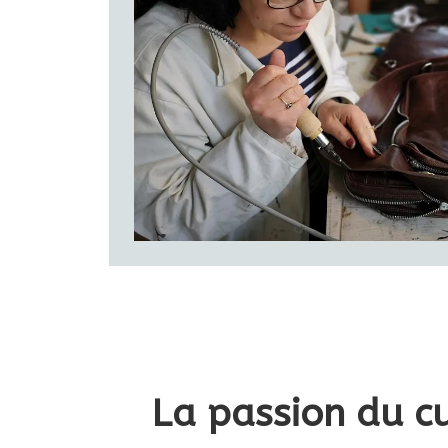
produit
La passion du cu