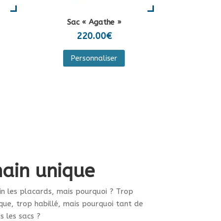
duit
Sac « Agathe »
220.00
€
Personnaliser
duit
sieurs
iations.
ions
vent
e
ain unique
isies
in les placards, mais pourquoi ? Trop
que, trop habillé, mais pourquoi tant de
ge
s les sacs ?