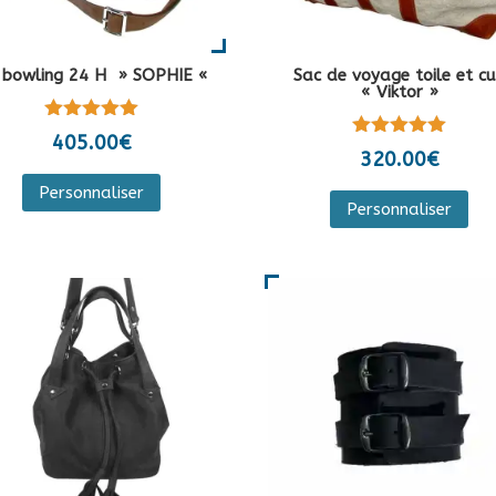
 bowling 24 H » SOPHIE «
Sac de voyage toile et cu
« Viktor »
Note
405.00
€
Note
5.00
320.00
€
5.00
sur 5
Ce
sur 5
Ce
Personnaliser
produit
Personnaliser
pro
a
a
plusieurs
plu
variations.
var
Les
Les
options
opt
peuvent
peu
être
êtr
choisies
cho
sur
sur
la