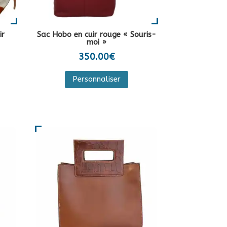
ir
Sac Hobo en cuir rouge « Souris-
moi »
350.00
€
Ce
Personnaliser
produit
a
duit
plusieurs
variations.
sieurs
Les
iations.
options
peuvent
ions
être
vent
choisies
e
sur
isies
la