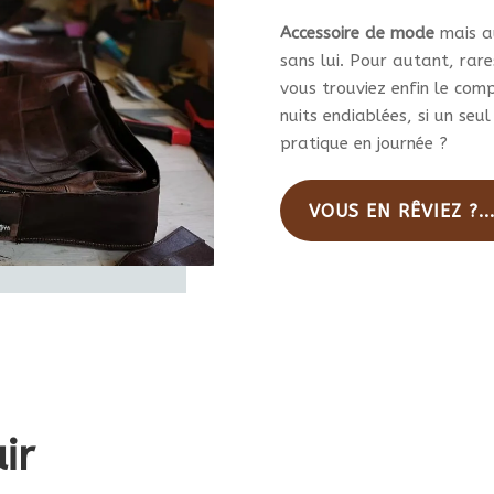
du
produit
pro
Accessoire de mode
mais au
sans lui. Pour autant, rares
vous trouviez enfin le com
nuits endiablées, si un seul
pratique en journée ?
VOUS EN RÊVIEZ ?..
ir