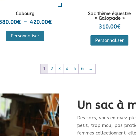
du
du
pro
Cabourg
Sac thème équestre
produit
« Galopade »
Plage
380.00
€
–
420.00
€
310.00
€
de
Ce
Ce
Personnaliser
prix :
produit
Personnaliser
pro
380.00€
a
a
à
plusieurs
plu
420.00€
variations.
var
1
2
3
4
5
6
→
Les
Les
options
opt
peuvent
peu
être
êtr
choisies
Un sac à m
cho
sur
sur
la
Des sacs, vous en avez ple
la
page
petit, trop mou, pas prati
pa
du
femmes collectionnent-elle