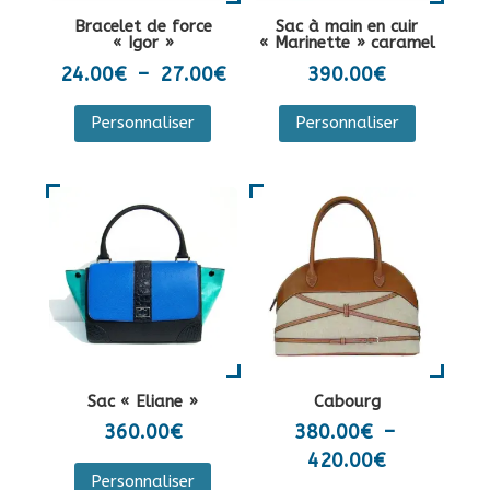
la
sur
Bracelet de force
Sac à main en cuir
page
la
« Igor »
« Marinette » caramel
du
page
Plage
24.00
€
–
27.00
€
390.00
€
produit
du
de
Ce
Personnaliser
Personnaliser
produit
prix :
produit
24.00€
a
à
plusieurs
27.00€
variations.
Les
options
peuvent
être
choisies
sur
Sac « Eliane »
Cabourg
la
360.00
€
380.00
€
–
page
Plage
420.00
€
Ce
du
Personnaliser
de
produit
Ce