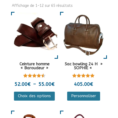
Affichage de 1–12 sur 65 résultats
Ceinture homme
Sac bowling 24 H »
« Baroudeur »
SOPHIE «
Note
Note
Plage
52.00
€
–
55.00
€
405.00
€
4.50
5.00
de
sur 5
sur 5
Ce
Ce
Choix des options
Personnaliser
prix :
produit
produit
52.00€
a
a
à
plusieurs
plusieurs