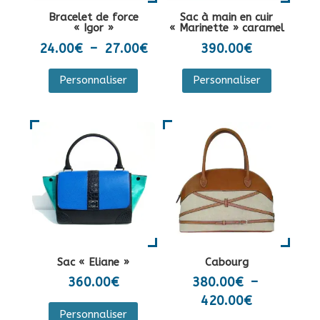
la
sur
Bracelet de force
Sac à main en cuir
page
la
« Igor »
« Marinette » caramel
du
page
Plage
24.00
€
–
27.00
€
390.00
€
produit
du
de
Ce
Personnaliser
Personnaliser
produit
prix :
produit
24.00€
a
à
plusieurs
27.00€
variations.
Les
options
peuvent
être
choisies
sur
Sac « Eliane »
Cabourg
la
360.00
€
380.00
€
–
page
Plage
420.00
€
Ce
du
Personnaliser
de
produit
Ce