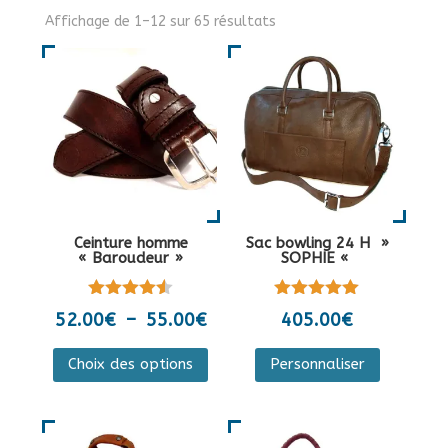
Affichage de 1–12 sur 65 résultats
Ceinture homme
Sac bowling 24 H »
« Baroudeur »
SOPHIE «
Note
Note
Plage
52.00
€
–
55.00
€
405.00
€
4.50
5.00
de
sur 5
sur 5
Ce
Ce
Choix des options
Personnaliser
prix :
produit
produit
52.00€
a
a
à
plusieurs
plusieurs