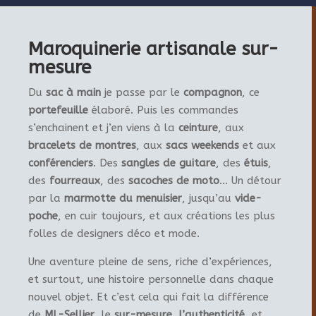
Maroquinerie artisanale sur-
mesure
Du
sac à main
je passe par le
compagnon
, ce
portefeuille
élaboré. Puis les commandes
s’enchainent et j’en viens à la
ceinture
, aux
bracelets de montres
, aux
sacs weekends
et aux
conférenciers
. Des
sangles de guitare
, des
étuis
,
des
fourreaux
, des
sacoches de moto
… Un détour
par la
marmotte du menuisier
, jusqu’au
vide-
poche
, en cuir toujours, et aux créations les plus
folles de designers déco et mode.
Une aventure pleine de sens, riche d’expériences,
et surtout, une histoire personnelle dans chaque
nouvel objet. Et c’est cela qui fait la différence
de
ML-Sellier
, le
sur-mesure
,
l’authenticité
, et