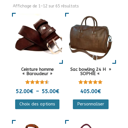
Affichage de 1–12 sur 65 résultats
Ceinture homme
Sac bowling 24 H »
« Baroudeur »
SOPHIE «
Note
Note
Plage
52.00
€
–
55.00
€
405.00
€
4.50
5.00
de
sur 5
sur 5
Ce
Ce
Choix des options
Personnaliser
prix :
produit
produit
52.00€
a
a
à
plusieurs
plusieurs