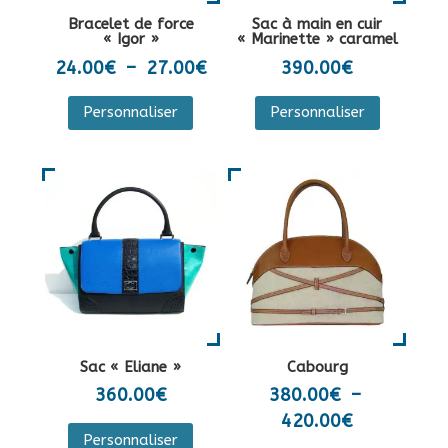
la
sur
Bracelet de force
Sac à main en cuir
page
la
« Igor »
« Marinette » caramel
du
page
Plage
24.00
€
–
27.00
€
390.00
€
produit
du
de
Ce
Personnaliser
Personnaliser
produit
prix :
produit
24.00€
a
à
plusieurs
27.00€
variations.
Les
options
peuvent
être
choisies
sur
Sac « Eliane »
Cabourg
la
360.00
€
380.00
€
–
page
Plage
420.00
€
Ce
du
Personnaliser
de
produit
Ce