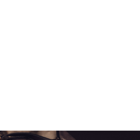
mlsellier59@gmail.com