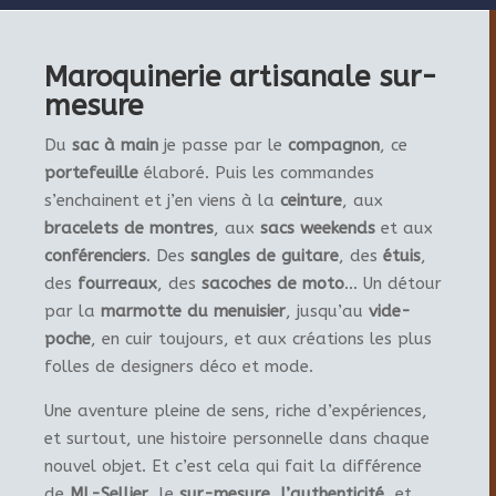
Maroquinerie artisanale sur-
mesure
Du
sac à main
je passe par le
compagnon
, ce
portefeuille
élaboré. Puis les commandes
s’enchainent et j’en viens à la
ceinture
, aux
bracelets de montres
, aux
sacs weekends
et aux
conférenciers
. Des
sangles de guitare
, des
étuis
,
des
fourreaux
, des
sacoches de moto
… Un détour
par la
marmotte du menuisier
, jusqu’au
vide-
poche
, en cuir toujours, et aux créations les plus
folles de designers déco et mode.
Une aventure pleine de sens, riche d’expériences,
et surtout, une histoire personnelle dans chaque
nouvel objet. Et c’est cela qui fait la différence
de
ML-Sellier
, le
sur-mesure
,
l’authenticité
, et