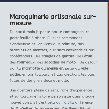
Maroquinerie artisanale sur-
mesure
Du
sac à main
je passe par le
compagnon
, ce
portefeuille
élaboré. Puis les commandes
s’enchainent et j’en viens à la
ceinture
, aux
bracelets de montres
, aux
sacs weekends
et aux
conférenciers
. Des
sangles de guitare
, des
étuis
,
des
fourreaux
, des
sacoches de moto
… Un détour
par la
marmotte du menuisier
, jusqu’au
vide-
poche
, en cuir toujours, et aux créations les plus
folles de designers déco et mode.
Une aventure pleine de sens, riche d’expériences,
et surtout, une histoire personnelle dans chaque
nouvel objet. Et c’est cela qui fait la différence
de
ML-Sellier
, le
sur-mesure
,
l’authenticité
, et