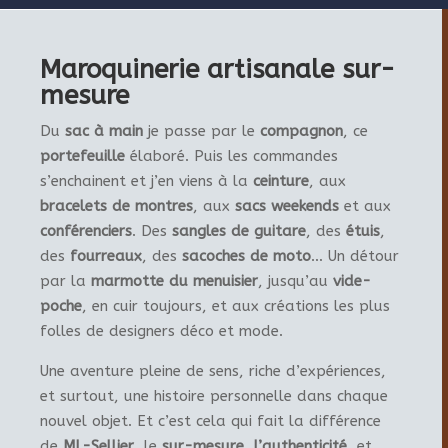
Maroquinerie artisanale sur-
mesure
Du
sac à main
je passe par le
compagnon
, ce
portefeuille
élaboré. Puis les commandes
s’enchainent et j’en viens à la
ceinture
, aux
bracelets de montres
, aux
sacs weekends
et aux
conférenciers
. Des
sangles de guitare
, des
étuis
,
des
fourreaux
, des
sacoches de moto
… Un détour
par la
marmotte du menuisier
, jusqu’au
vide-
poche
, en cuir toujours, et aux créations les plus
folles de designers déco et mode.
Une aventure pleine de sens, riche d’expériences,
et surtout, une histoire personnelle dans chaque
nouvel objet. Et c’est cela qui fait la différence
de
ML-Sellier
, le
sur-mesure
,
l’authenticité
, et