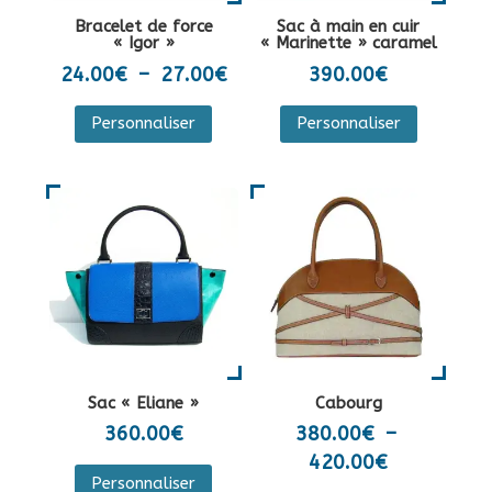
la
sur
Bracelet de force
Sac à main en cuir
page
la
« Igor »
« Marinette » caramel
du
page
Plage
24.00
€
–
27.00
€
390.00
€
produit
du
de
Ce
Personnaliser
Personnaliser
produit
prix :
produit
24.00€
a
à
plusieurs
27.00€
variations.
Les
options
peuvent
être
choisies
sur
Sac « Eliane »
Cabourg
la
360.00
€
380.00
€
–
page
Plage
420.00
€
Ce
du
Personnaliser
de
produit
Ce