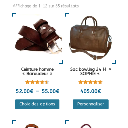
Affichage de 1–12 sur 65 résultats
Ceinture homme
Sac bowling 24 H »
« Baroudeur »
SOPHIE «
Note
Note
Plage
52.00
€
–
55.00
€
405.00
€
4.50
5.00
de
sur 5
sur 5
Ce
Ce
Choix des options
Personnaliser
prix :
produit
produit
52.00€
a
a
à
plusieurs
plusieurs