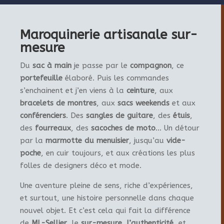
Maroquinerie artisanale sur-
mesure
Du
sac à main
je passe par le
compagnon
, ce
portefeuille
élaboré. Puis les commandes
s’enchainent et j’en viens à la
ceinture
, aux
bracelets de montres
, aux
sacs weekends
et aux
conférenciers
. Des
sangles de guitare
, des
étuis
,
des
fourreaux
, des
sacoches de moto
… Un détour
par la
marmotte du menuisier
, jusqu’au
vide-
poche
, en cuir toujours, et aux créations les plus
folles de designers déco et mode.
Une aventure pleine de sens, riche d’expériences,
et surtout, une histoire personnelle dans chaque
nouvel objet. Et c’est cela qui fait la différence
de
ML-Sellier
, le
sur-mesure
,
l’authenticité
, et