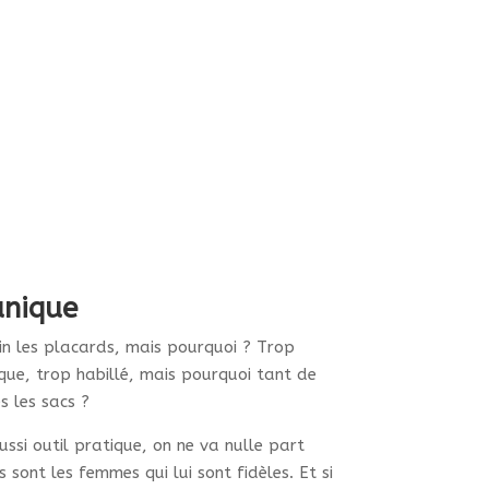
220.00
€
Personnaliser
duit
sieurs
iations.
ions
vent
e
unique
isies
in les placards, mais pourquoi ? Trop
que, trop habillé, mais pourquoi tant de
ge
s les sacs ?
ssi outil pratique, on ne va nulle part
duit
 sont les femmes qui lui sont fidèles. Et si