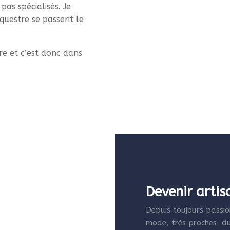
pas spécialisés. Je
questre se passent le
e et c’est donc dans
Devenir arti
Depuis toujours passion
mode, très proches du