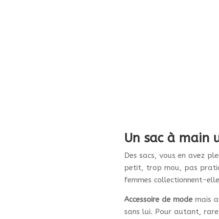
« Galopade »
Plage
380.00
€
–
420.00
€
310.00
€
de
Ce
Ce
Personnaliser
prix :
produit
Personnaliser
pro
380.00€
a
a
à
plusieurs
plu
420.00€
variations.
var
1
2
3
4
5
6
→
Les
Les
options
opt
peuvent
peu
être
êtr
choisies
Un sac à main 
cho
sur
sur
Des sacs, vous en avez ple
la
la
petit, trop mou, pas prati
page
pa
femmes collectionnent-elle
du
du
produit
Accessoire de mode
mais au
pro
sans lui. Pour autant, rares