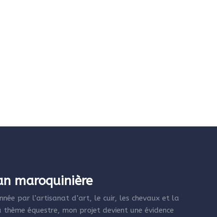
san maroquinière
née par l’artisanat d’art, le cuir, les chevaux et la
 thème équestre, mon projet devient une évidence