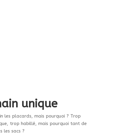
duit
Sac « Agathe »
220.00
€
Personnaliser
duit
sieurs
iations.
ions
vent
e
ain unique
isies
in les placards, mais pourquoi ? Trop
que, trop habillé, mais pourquoi tant de
ge
s les sacs ?