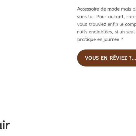
du
produit
pro
Accessoire de mode
mais au
sans lui. Pour autant, rares
vous trouviez enfin le com
nuits endiablées, si un seul
pratique en journée ?
VOUS EN RÊVIEZ ?..
ir