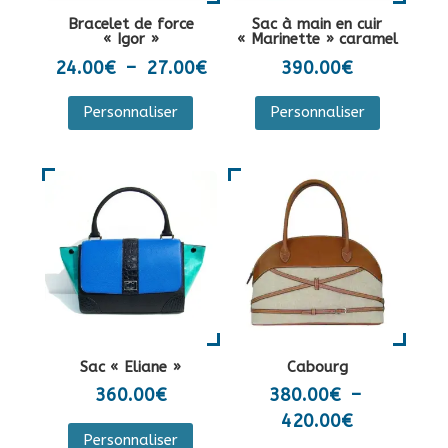
la
sur
Bracelet de force
Sac à main en cuir
page
la
« Igor »
« Marinette » caramel
du
page
Plage
24.00
€
–
27.00
€
390.00
€
produit
du
de
Ce
Personnaliser
Personnaliser
produit
prix :
produit
24.00€
a
à
plusieurs
27.00€
variations.
Les
options
peuvent
être
choisies
sur
Sac « Eliane »
Cabourg
la
360.00
€
380.00
€
–
page
Plage
420.00
€
Ce
du
Personnaliser
de
produit
Ce