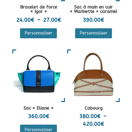
la
sur
Bracelet de force
Sac à main en cuir
page
la
« Igor »
« Marinette » caramel
du
page
Plage
24.00
€
–
27.00
€
390.00
€
produit
du
de
Ce
Personnaliser
Personnaliser
produit
prix :
produit
24.00€
a
à
plusieurs
27.00€
variations.
Les
options
peuvent
être
choisies
sur
Sac « Eliane »
Cabourg
la
360.00
€
380.00
€
–
page
Plage
420.00
€
Ce
du
Personnaliser
de
produit
Ce