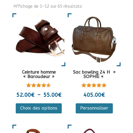
Affichage de 1–12 sur 65 résultats
Ceinture homme
Sac bowling 24 H »
« Baroudeur »
SOPHIE «
Note
Note
Plage
52.00
€
–
55.00
€
405.00
€
4.50
5.00
de
sur 5
sur 5
Ce
Ce
Choix des options
Personnaliser
prix :
produit
produit
52.00€
a
a
à
plusieurs
plusieurs