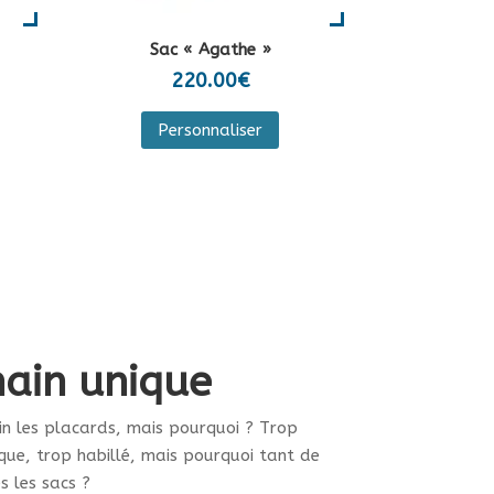
duit
Sac « Agathe »
220.00
€
Personnaliser
duit
sieurs
iations.
ions
vent
e
ain unique
isies
in les placards, mais pourquoi ? Trop
que, trop habillé, mais pourquoi tant de
ge
s les sacs ?