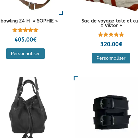
 bowling 24 H » SOPHIE «
Sac de voyage toile et cu
« Viktor »
Note
405.00
€
Note
5.00
320.00
€
5.00
sur 5
Ce
sur 5
Ce
Personnaliser
produit
Personnaliser
pro
a
a
plusieurs
plu
variations.
var
Les
Les
options
opt
peuvent
peu
être
êtr
choisies
cho
sur
sur
la