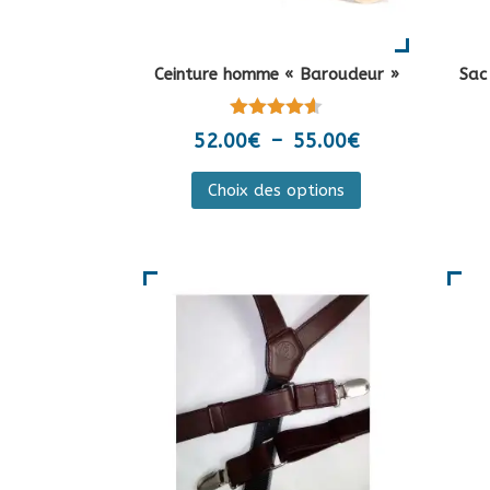
Ceinture homme « Baroudeur »
Sac
Note
Plage
52.00
€
–
55.00
€
4.50
de
sur 5
Ce
Choix des options
prix :
produit
52.00€
a
à
plusieurs
55.00€
variations.
Les
options
peuvent
être
choisies
sur
la