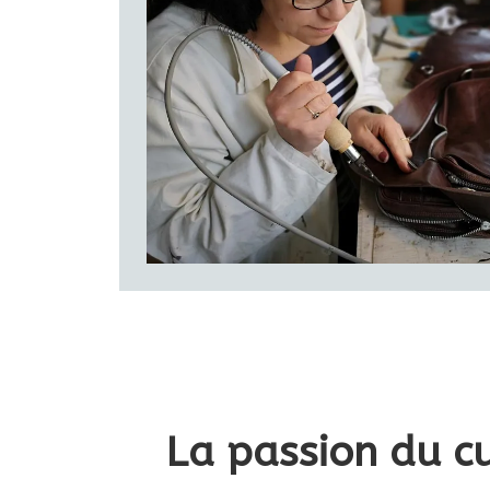
produit
La passion du cu