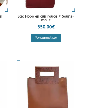
ir
Sac Hobo en cuir rouge « Souris-
moi »
350.00
€
Ce
Personnaliser
produit
a
duit
plusieurs
variations.
sieurs
Les
iations.
options
peuvent
ions
être
vent
choisies
e
sur
isies
la