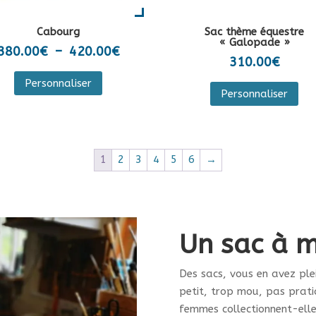
du
du
pro
Cabourg
Sac thème équestre
produit
« Galopade »
Plage
380.00
€
–
420.00
€
310.00
€
de
Ce
Ce
Personnaliser
prix :
produit
Personnaliser
pro
380.00€
a
a
à
plusieurs
plu
420.00€
variations.
var
1
2
3
4
5
6
→
Les
Les
options
opt
peuvent
peu
être
êtr
choisies
Un sac à m
cho
sur
sur
la
Des sacs, vous en avez ple
la
page
petit, trop mou, pas prati
pa
du
femmes collectionnent-elle