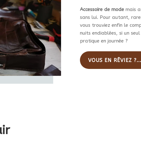
du
produit
pro
Accessoire de mode
mais au
sans lui. Pour autant, rares
vous trouviez enfin le com
nuits endiablées, si un seul
pratique en journée ?
VOUS EN RÊVIEZ ?..
ir