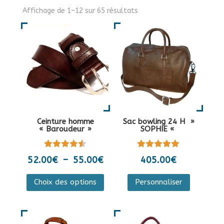
Affichage de 1–12 sur 65 résultats
Ceinture homme
Sac bowling 24 H »
« Baroudeur »
SOPHIE «
Note
Note
Plage
52.00
€
–
55.00
€
405.00
€
4.50
5.00
de
sur 5
sur 5
Ce
Ce
Choix des options
Personnaliser
prix :
produit
produit
52.00€
a
a
à
plusieurs
plusieurs