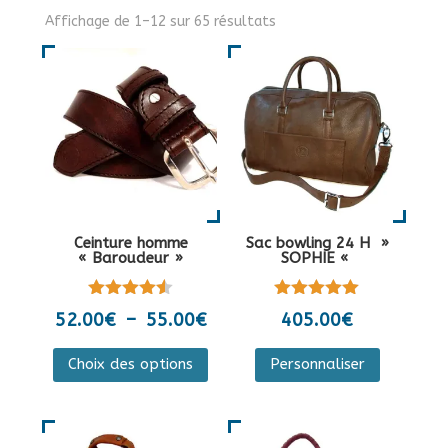
Affichage de 1–12 sur 65 résultats
Ceinture homme
Sac bowling 24 H »
« Baroudeur »
SOPHIE «
Note
Note
Plage
52.00
€
–
55.00
€
405.00
€
4.50
5.00
de
sur 5
sur 5
Ce
Ce
Choix des options
Personnaliser
prix :
produit
produit
52.00€
a
a
à
plusieurs
plusieurs