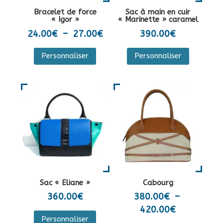
la
sur
Bracelet de force
Sac à main en cuir
page
la
« Igor »
« Marinette » caramel
du
page
Plage
24.00
€
–
27.00
€
390.00
€
produit
du
de
Ce
Personnaliser
Personnaliser
produit
prix :
produit
24.00€
a
à
plusieurs
27.00€
variations.
Les
options
peuvent
être
choisies
sur
Sac « Eliane »
Cabourg
la
360.00
€
380.00
€
–
page
Plage
420.00
€
Ce
du
Personnaliser
de
produit
Ce