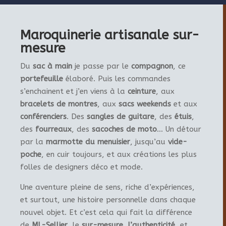
Maroquinerie artisanale sur-
mesure
Du
sac à main
je passe par le
compagnon
, ce
portefeuille
élaboré. Puis les commandes
s’enchainent et j’en viens à la
ceinture
, aux
bracelets de montres
, aux
sacs weekends
et aux
conférenciers
. Des
sangles de guitare
, des
étuis
,
des
fourreaux
, des
sacoches de moto
… Un détour
par la
marmotte du menuisier
, jusqu’au
vide-
poche
, en cuir toujours, et aux créations les plus
folles de designers déco et mode.
Une aventure pleine de sens, riche d’expériences,
et surtout, une histoire personnelle dans chaque
nouvel objet. Et c’est cela qui fait la différence
de
ML-Sellier
, le
sur-mesure
,
l’authenticité
, et