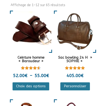
Affichage de 1–12 sur 65 résultats
Ceinture homme
Sac bowling 24 H »
« Baroudeur »
SOPHIE «
Note
Note
Plage
52.00
€
–
55.00
€
405.00
€
4.50
5.00
de
sur 5
sur 5
Ce
Ce
Choix des options
Personnaliser
prix :
produit
produit
52.00€
a
a
à
plusieurs
plusieurs