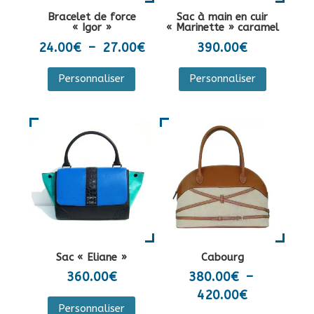
la
sur
Bracelet de force
Sac à main en cuir
page
la
« Igor »
« Marinette » caramel
du
page
Plage
24.00
€
–
27.00
€
390.00
€
produit
du
de
Ce
Personnaliser
Personnaliser
produit
prix :
produit
24.00€
a
à
plusieurs
27.00€
variations.
Les
options
peuvent
être
choisies
sur
Sac « Eliane »
Cabourg
la
360.00
€
380.00
€
–
page
Plage
420.00
€
Ce
du
Personnaliser
de
produit
Ce