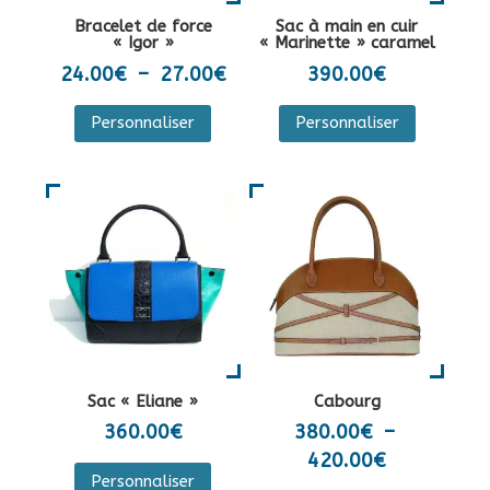
la
sur
Bracelet de force
Sac à main en cuir
page
la
« Igor »
« Marinette » caramel
du
page
Plage
24.00
€
–
27.00
€
390.00
€
produit
du
de
Ce
Personnaliser
Personnaliser
produit
prix :
produit
24.00€
a
à
plusieurs
27.00€
variations.
Les
options
peuvent
être
choisies
sur
Sac « Eliane »
Cabourg
la
360.00
€
380.00
€
–
page
Plage
420.00
€
Ce
du
Personnaliser
de
produit
Ce