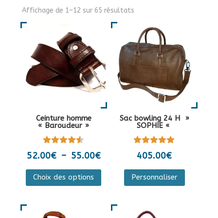
Affichage de 1–12 sur 65 résultats
Ceinture homme
Sac bowling 24 H »
« Baroudeur »
SOPHIE «
Note
Note
Plage
52.00
€
–
55.00
€
405.00
€
4.50
5.00
de
sur 5
sur 5
Ce
Ce
Choix des options
Personnaliser
prix :
produit
produit
52.00€
a
a
à
plusieurs
plusieurs