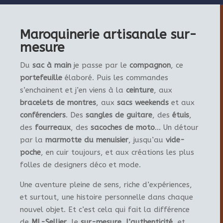
Maroquinerie artisanale sur-
mesure
Du
sac à main
je passe par le
compagnon
, ce
portefeuille
élaboré. Puis les commandes
s’enchainent et j’en viens à la
ceinture
, aux
bracelets de montres
, aux
sacs weekends
et aux
conférenciers
. Des
sangles de guitare
, des
étuis
,
des
fourreaux
, des
sacoches de moto
… Un détour
par la
marmotte du menuisier
, jusqu’au
vide-
poche
, en cuir toujours, et aux créations les plus
folles de designers déco et mode.
Une aventure pleine de sens, riche d’expériences,
et surtout, une histoire personnelle dans chaque
nouvel objet. Et c’est cela qui fait la différence
de
ML-Sellier
, le
sur-mesure
,
l’authenticité
, et