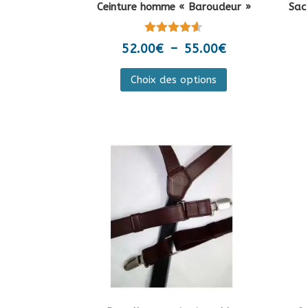
Ceinture homme « Baroudeur »
Sac
Note
Plage
52.00
€
–
55.00
€
4.50
de
sur 5
Ce
Choix des options
prix :
produit
52.00€
a
à
plusieurs
55.00€
variations.
Les
options
peuvent
être
choisies
sur
la
page
du