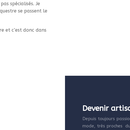
pas spécialisés. Je
questre se passent le
e et c’est donc dans
Devenir arti
Depuis toujours passion
mode, très proches du