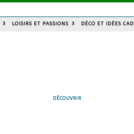
LOISIRS ET PASSIONS
DÉCO ET IDÉES CA
rie artisanale
Vous en rêviez ?… Je vous le fais !!
DÉCOUVRIR