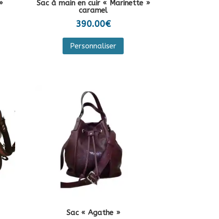
»
Sac à main en cuir « Marinette »
caramel
duit
lage
390.00
€
e
rix :
duit
Personnaliser
4.00€
sieurs
7.00€
iations.
ions
vent
e
isies
ge
duit
Sac « Agathe »