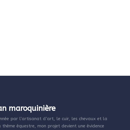
san maroquinière
née par l’artisanat d’art, le cuir, les chevaux et la
 thème équestre, mon projet devient une évidence