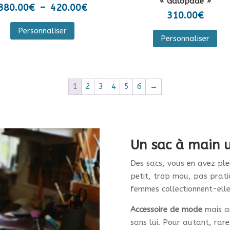
« Galopade »
Plage
380.00
€
–
420.00
€
310.00
€
de
Ce
Ce
Personnaliser
prix :
produit
Personnaliser
pro
380.00€
a
a
à
plusieurs
plu
420.00€
variations.
var
1
2
3
4
5
6
→
Les
Les
options
opt
peuvent
peu
être
êtr
choisies
Un sac à main 
cho
sur
sur
Des sacs, vous en avez ple
la
la
petit, trop mou, pas prati
page
pa
femmes collectionnent-elle
du
du
produit
Accessoire de mode
mais au
pro
sans lui. Pour autant, rares