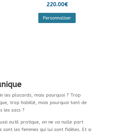
220.00
€
Personnaliser
duit
sieurs
iations.
ions
vent
e
unique
isies
in les placards, mais pourquoi ? Trop
que, trop habillé, mais pourquoi tant de
ge
s les sacs ?
ssi outil pratique, on ne va nulle part
duit
 sont les femmes qui lui sont fidèles. Et si