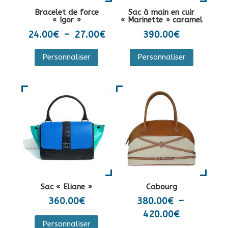
la
sur
Bracelet de force
Sac à main en cuir
page
la
« Igor »
« Marinette » caramel
du
page
Plage
24.00
€
–
27.00
€
390.00
€
produit
du
de
Ce
Personnaliser
Personnaliser
produit
prix :
produit
24.00€
a
à
plusieurs
27.00€
variations.
Les
options
peuvent
être
choisies
sur
Sac « Eliane »
Cabourg
la
360.00
€
380.00
€
–
page
Plage
420.00
€
Ce
du
Personnaliser
de
produit
Ce