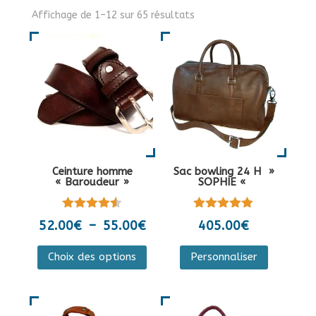
Affichage de 1–12 sur 65 résultats
Ceinture homme
Sac bowling 24 H »
« Baroudeur »
SOPHIE «
Note
Note
Plage
52.00
€
–
55.00
€
405.00
€
4.50
5.00
de
sur 5
sur 5
Ce
Ce
Choix des options
Personnaliser
prix :
produit
produit
52.00€
a
a
à
plusieurs
plusieurs