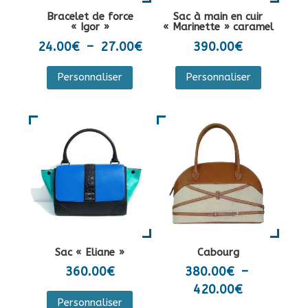
la
sur
Bracelet de force
Sac à main en cuir
page
la
« Igor »
« Marinette » caramel
du
page
Plage
24.00
€
–
27.00
€
390.00
€
produit
du
de
Ce
Personnaliser
Personnaliser
produit
prix :
produit
24.00€
a
à
plusieurs
27.00€
variations.
Les
options
peuvent
être
choisies
sur
Sac « Eliane »
Cabourg
la
360.00
€
380.00
€
–
page
Plage
420.00
€
Ce
du
Personnaliser
de
produit
Ce