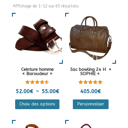
Affichage de 1–12 sur 65 résultats
Ceinture homme
Sac bowling 24 H »
« Baroudeur »
SOPHIE «
Note
Note
Plage
52.00
€
–
55.00
€
405.00
€
4.50
5.00
de
sur 5
sur 5
Ce
Ce
Choix des options
Personnaliser
prix :
produit
produit
52.00€
a
a
à
plusieurs
plusieurs