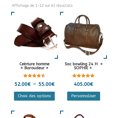
Affichage de 1–12 sur 65 résultats
Ceinture homme
Sac bowling 24 H »
« Baroudeur »
SOPHIE «
Note
Note
Plage
52.00
€
–
55.00
€
405.00
€
4.50
5.00
de
sur 5
sur 5
Ce
Ce
Choix des options
Personnaliser
prix :
produit
produit
52.00€
a
a
à
plusieurs
plusieurs