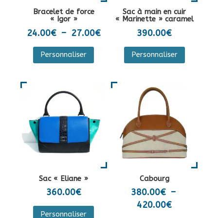
la
sur
Bracelet de force
Sac à main en cuir
page
la
« Igor »
« Marinette » caramel
du
page
Plage
24.00
€
–
27.00
€
390.00
€
produit
du
de
Ce
Personnaliser
Personnaliser
produit
prix :
produit
24.00€
a
à
plusieurs
27.00€
variations.
Les
options
peuvent
être
choisies
sur
Sac « Eliane »
Cabourg
la
360.00
€
380.00
€
–
page
Plage
420.00
€
Ce
du
Personnaliser
de
produit
Ce