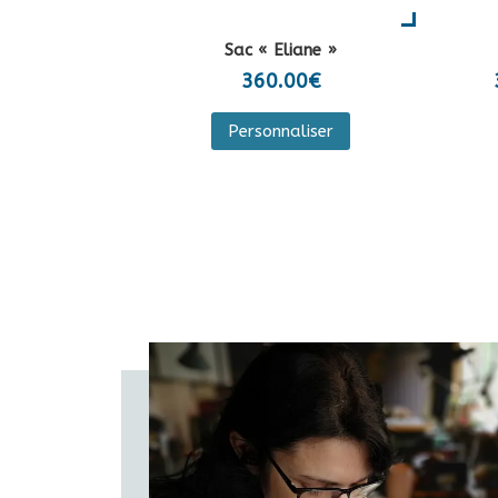
page
du
Sac « Eliane »
produit
360.00
€
Ce
Personnaliser
produit
a
plusieurs
variations.
Les
options
peuvent
être
choisies
sur
la
page
du