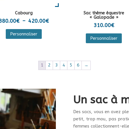
du
du
pro
Cabourg
Sac thème équestre
produit
« Galopade »
Plage
380.00
€
–
420.00
€
310.00
€
de
Ce
Ce
Personnaliser
prix :
produit
Personnaliser
pro
380.00€
a
a
à
plusieurs
plu
420.00€
variations.
var
1
2
3
4
5
6
→
Les
Les
options
opt
peuvent
peu
être
êtr
choisies
Un sac à m
cho
sur
sur
la
Des sacs, vous en avez ple
la
page
petit, trop mou, pas prati
pa
du
femmes collectionnent-elle