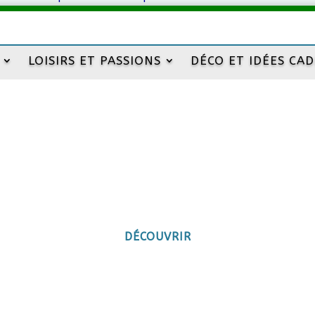
LOISIRS ET PASSIONS
DÉCO ET IDÉES CA
rie artisanale
Vous en rêviez ?… Je vous le fais !!
DÉCOUVRIR