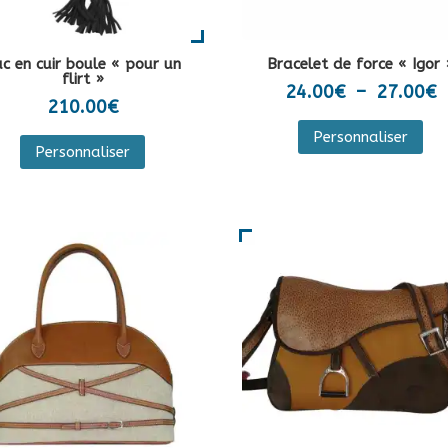
la
page
pa
du
du
c en cuir boule « pour un
Bracelet de force « Igor 
produit
flirt »
pro
P
24.00
€
–
27.00
€
210.00
€
d
Ce
Ce
Personnaliser
p
pro
Personnaliser
produit
2
a
a
à
plu
plusieurs
2
var
variations.
Les
Les
opt
options
peu
peuvent
êtr
être
cho
choisies
sur
sur
la
la
pa
page