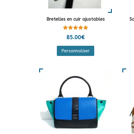
page
du
Bretelles en cuir ajustables
Sa
produit
Note
85.00
€
5.00
sur 5
Ce
Personnaliser
produit
a
plusieurs
variations.
Les
options
peuvent
être
choisies
sur
la