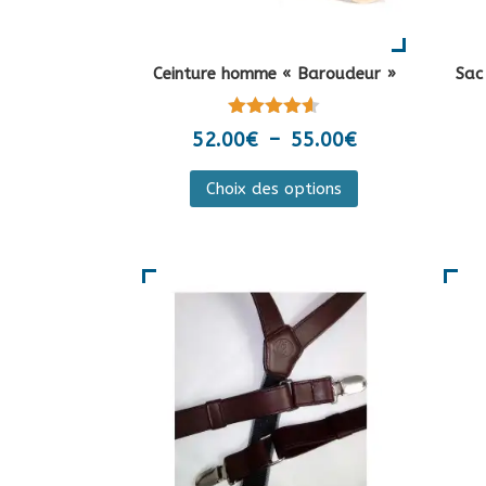
Ceinture homme « Baroudeur »
Sac
Note
Plage
52.00
€
–
55.00
€
4.50
de
sur 5
Ce
Choix des options
prix :
produit
52.00€
a
à
plusieurs
55.00€
variations.
Les
options
peuvent
être
choisies
sur
la