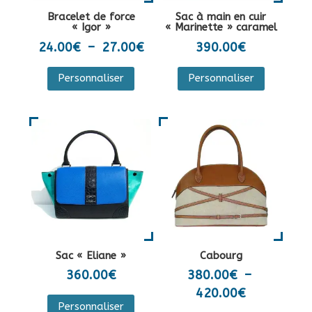
la
sur
Bracelet de force
Sac à main en cuir
page
la
« Igor »
« Marinette » caramel
du
page
Plage
24.00
€
–
27.00
€
390.00
€
produit
du
de
Ce
Personnaliser
Personnaliser
produit
prix :
produit
24.00€
a
à
plusieurs
27.00€
variations.
Les
options
peuvent
être
choisies
sur
Sac « Eliane »
Cabourg
la
360.00
€
380.00
€
–
page
Plage
420.00
€
Ce
du
Personnaliser
de
produit
Ce