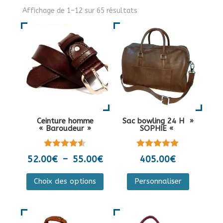
Affichage de 1–12 sur 65 résultats
Ceinture homme
Sac bowling 24 H »
« Baroudeur »
SOPHIE «
Note
Note
Plage
52.00
€
–
55.00
€
405.00
€
4.50
5.00
de
sur 5
sur 5
Ce
Ce
Choix des options
Personnaliser
prix :
produit
produit
52.00€
a
a
à
plusieurs
plusieurs