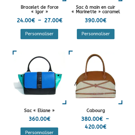
la
sur
Bracelet de force
Sac à main en cuir
page
la
« Igor »
« Marinette » caramel
du
page
Plage
24.00
€
–
27.00
€
390.00
€
produit
du
de
Ce
Personnaliser
Personnaliser
produit
prix :
produit
24.00€
a
à
plusieurs
27.00€
variations.
Les
options
peuvent
être
choisies
sur
Sac « Eliane »
Cabourg
la
360.00
€
380.00
€
–
page
Plage
420.00
€
Ce
du
Personnaliser
de
produit
Ce