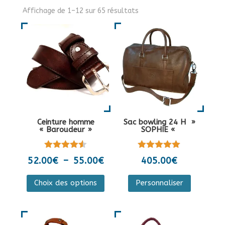
Affichage de 1–12 sur 65 résultats
Ceinture homme
Sac bowling 24 H »
« Baroudeur »
SOPHIE «
Note
Note
Plage
52.00
€
–
55.00
€
405.00
€
4.50
5.00
de
sur 5
sur 5
Ce
Ce
Choix des options
Personnaliser
prix :
produit
produit
52.00€
a
a
à
plusieurs
plusieurs