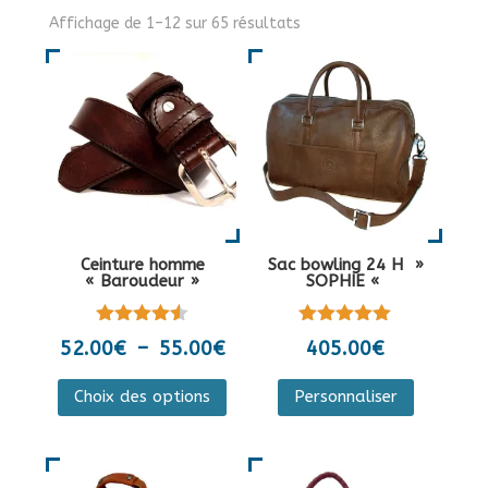
Affichage de 1–12 sur 65 résultats
Ceinture homme
Sac bowling 24 H »
« Baroudeur »
SOPHIE «
Note
Note
Plage
52.00
€
–
55.00
€
405.00
€
4.50
5.00
de
sur 5
sur 5
Ce
Ce
Choix des options
Personnaliser
prix :
produit
produit
52.00€
a
a
à
plusieurs
plusieurs