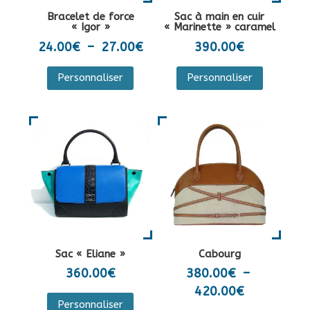
la
sur
Bracelet de force
Sac à main en cuir
page
la
« Igor »
« Marinette » caramel
du
page
Plage
24.00
€
–
27.00
€
390.00
€
produit
du
de
Ce
Personnaliser
Personnaliser
produit
prix :
produit
24.00€
a
à
plusieurs
27.00€
variations.
Les
options
peuvent
être
choisies
sur
Sac « Eliane »
Cabourg
la
360.00
€
380.00
€
–
page
Plage
420.00
€
Ce
du
Personnaliser
de
produit
Ce