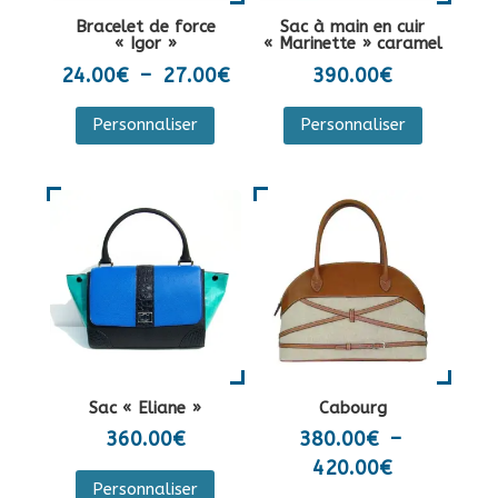
la
sur
Bracelet de force
Sac à main en cuir
page
la
« Igor »
« Marinette » caramel
du
page
Plage
24.00
€
–
27.00
€
390.00
€
produit
du
de
Ce
Personnaliser
Personnaliser
produit
prix :
produit
24.00€
a
à
plusieurs
27.00€
variations.
Les
options
peuvent
être
choisies
sur
Sac « Eliane »
Cabourg
la
360.00
€
380.00
€
–
page
Plage
420.00
€
Ce
du
Personnaliser
de
produit
Ce