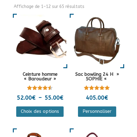
Affichage de 1–12 sur 65 résultats
Ceinture homme
Sac bowling 24 H »
« Baroudeur »
SOPHIE «
Note
Note
Plage
52.00
€
–
55.00
€
405.00
€
4.50
5.00
de
sur 5
sur 5
Ce
Ce
Choix des options
Personnaliser
prix :
produit
produit
52.00€
a
a
à
plusieurs
plusieurs