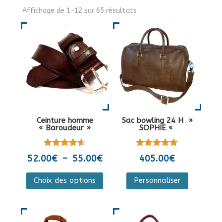
Affichage de 1–12 sur 65 résultats
Ceinture homme
Sac bowling 24 H »
« Baroudeur »
SOPHIE «
Note
Note
Plage
52.00
€
–
55.00
€
405.00
€
4.50
5.00
de
sur 5
sur 5
Ce
Ce
Choix des options
Personnaliser
prix :
produit
produit
52.00€
a
a
à
plusieurs
plusieurs