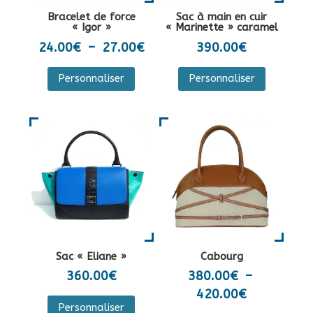
la
sur
Bracelet de force
Sac à main en cuir
page
la
« Igor »
« Marinette » caramel
du
page
Plage
24.00
€
–
27.00
€
390.00
€
produit
du
de
Ce
Personnaliser
Personnaliser
produit
prix :
produit
24.00€
a
à
plusieurs
27.00€
variations.
Les
options
peuvent
être
choisies
sur
Sac « Eliane »
Cabourg
la
360.00
€
380.00
€
–
page
Plage
420.00
€
Ce
du
Personnaliser
de
produit
Ce