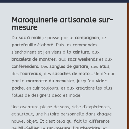
Maroquinerie artisanale sur-
mesure
Du
sac à main
je passe par le
compagnon
, ce
portefeuille
élaboré. Puis les commandes
s’enchainent et j’en viens à la
ceinture
, aux
bracelets de montres
, aux
sacs weekends
et aux
conférenciers
. Des
sangles de guitare
, des
étuis
,
des
fourreaux
, des
sacoches de moto
… Un détour
par la
marmotte du menuisier
, jusqu’au
vide-
poche
, en cuir toujours, et aux créations les plus
folles de designers déco et mode.
Une aventure pleine de sens, riche d’expériences,
et surtout, une histoire personnelle dans chaque
nouvel objet. Et c’est cela qui fait la différence
de
ML-Sellier
, le
sur-mesure
,
l’authenticité
, et