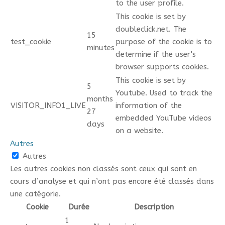
to the user profile.
This cookie is set by
doubleclick.net. The
15
test_cookie
purpose of the cookie is to
minutes
determine if the user's
browser supports cookies.
This cookie is set by
5
Youtube. Used to track the
months
VISITOR_INFO1_LIVE
information of the
27
embedded YouTube videos
days
on a website.
Autres
Autres
Les autres cookies non classés sont ceux qui sont en
cours d’analyse et qui n’ont pas encore été classés dans
une catégorie.
Cookie
Durée
Description
1