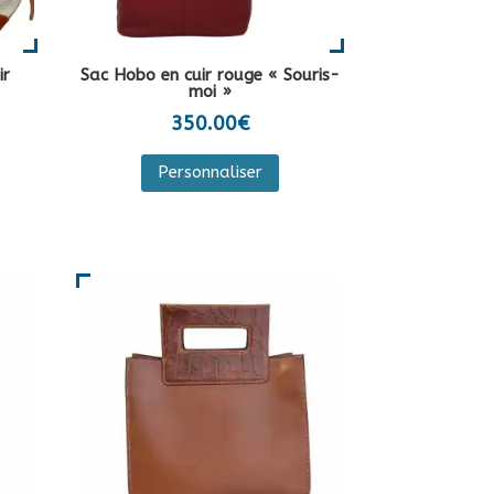
ir
Sac Hobo en cuir rouge « Souris-
moi »
350.00
€
Ce
Personnaliser
produit
a
duit
plusieurs
variations.
sieurs
Les
iations.
options
peuvent
ions
être
vent
choisies
e
sur
isies
la