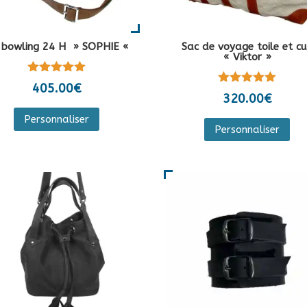
 bowling 24 H » SOPHIE «
Sac de voyage toile et cu
« Viktor »
Note
405.00
€
Note
5.00
320.00
€
5.00
sur 5
Ce
sur 5
Ce
Personnaliser
produit
Personnaliser
pro
a
a
plusieurs
plu
variations.
var
Les
Les
options
opt
peuvent
peu
être
êtr
choisies
cho
sur
sur
la