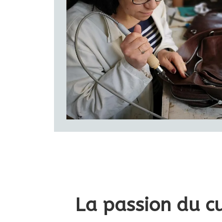
produit
La passion du cu