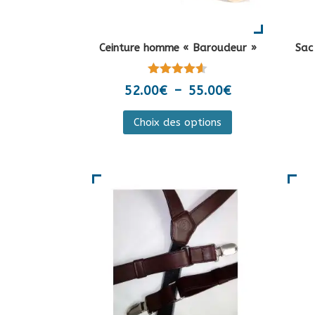
Ceinture homme « Baroudeur »
Sac
Note
Plage
52.00
€
–
55.00
€
4.50
de
sur 5
Ce
Choix des options
prix :
produit
52.00€
a
à
plusieurs
55.00€
variations.
Les
options
peuvent
être
choisies
sur
la