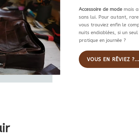
du
produit
pro
Accessoire de mode
mais au
sans lui. Pour autant, rares
vous trouviez enfin le com
nuits endiablées, si un seul
pratique en journée ?
VOUS EN RÊVIEZ ?..
ir