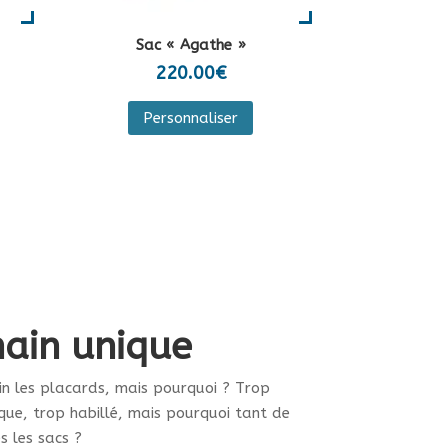
duit
Sac « Agathe »
220.00
€
Personnaliser
duit
sieurs
iations.
ions
vent
e
ain unique
isies
in les placards, mais pourquoi ? Trop
que, trop habillé, mais pourquoi tant de
ge
s les sacs ?