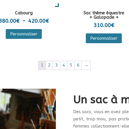
du
du
pro
Cabourg
Sac thème équestre
produit
« Galopade »
Plage
380.00
€
–
420.00
€
310.00
€
de
Ce
Ce
Personnaliser
prix :
produit
Personnaliser
pro
380.00€
a
a
à
plusieurs
plu
420.00€
variations.
var
1
2
3
4
5
6
→
Les
Les
options
opt
peuvent
peu
être
êtr
choisies
Un sac à m
cho
sur
sur
la
Des sacs, vous en avez ple
la
page
petit, trop mou, pas prati
pa
du
femmes collectionnent-elle