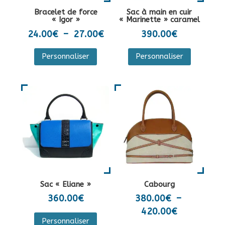
la
sur
Bracelet de force
Sac à main en cuir
page
la
« Igor »
« Marinette » caramel
du
page
Plage
24.00
€
–
27.00
€
390.00
€
produit
du
de
Ce
Personnaliser
Personnaliser
produit
prix :
produit
24.00€
a
à
plusieurs
27.00€
variations.
Les
options
peuvent
être
choisies
sur
Sac « Eliane »
Cabourg
la
360.00
€
380.00
€
–
page
Plage
420.00
€
Ce
du
Personnaliser
de
produit
Ce