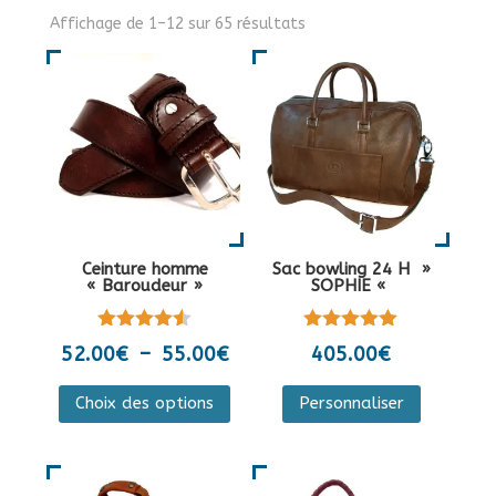
Affichage de 1–12 sur 65 résultats
Ceinture homme
Sac bowling 24 H »
« Baroudeur »
SOPHIE «
Note
Note
Plage
52.00
€
–
55.00
€
405.00
€
4.50
5.00
de
sur 5
sur 5
Ce
Ce
Choix des options
Personnaliser
prix :
produit
produit
52.00€
a
a
à
plusieurs
plusieurs