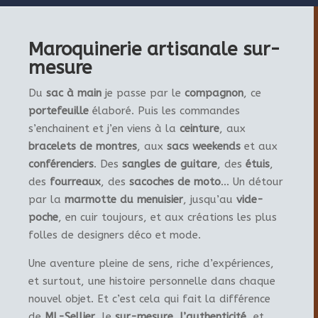
Maroquinerie artisanale sur-
mesure
Du
sac à main
je passe par le
compagnon
, ce
portefeuille
élaboré. Puis les commandes
s’enchainent et j’en viens à la
ceinture
, aux
bracelets de montres
, aux
sacs weekends
et aux
conférenciers
. Des
sangles de guitare
, des
étuis
,
des
fourreaux
, des
sacoches de moto
… Un détour
par la
marmotte du menuisier
, jusqu’au
vide-
poche
, en cuir toujours, et aux créations les plus
folles de designers déco et mode.
Une aventure pleine de sens, riche d’expériences,
et surtout, une histoire personnelle dans chaque
nouvel objet. Et c’est cela qui fait la différence
de
ML-Sellier
, le
sur-mesure
,
l’authenticité
, et