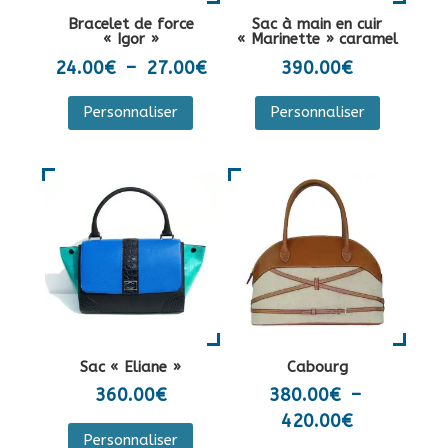
la
sur
Bracelet de force
Sac à main en cuir
page
la
« Igor »
« Marinette » caramel
du
page
Plage
24.00
€
–
27.00
€
390.00
€
produit
du
de
Ce
Personnaliser
Personnaliser
produit
prix :
produit
24.00€
a
à
plusieurs
27.00€
variations.
Les
options
peuvent
être
choisies
sur
Sac « Eliane »
Cabourg
la
360.00
€
380.00
€
–
page
Plage
420.00
€
Ce
du
Personnaliser
de
produit
Ce