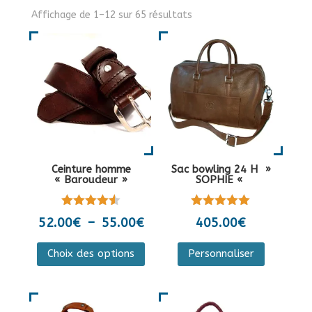
Affichage de 1–12 sur 65 résultats
Ceinture homme
Sac bowling 24 H »
« Baroudeur »
SOPHIE «
Note
Note
Plage
52.00
€
–
55.00
€
405.00
€
4.50
5.00
de
sur 5
sur 5
Ce
Ce
Choix des options
Personnaliser
prix :
produit
produit
52.00€
a
a
à
plusieurs
plusieurs