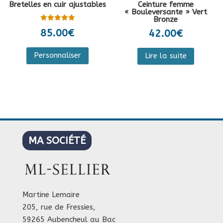
page
Bretelles en cuir ajustables
Ceinture femme
« Bouleversante » Vert
du
Bronze
Note
produit
85.00
€
42.00
€
5.00
sur 5
Ce
Personnaliser
Lire la suite
produit
a
plusieurs
variations.
Les
options
peuvent
MA SOCIÉTÉ
être
choisies
sur
la
Martine Lemaire
page
205, rue de Fressies,
du
59265 Aubencheul au Bac