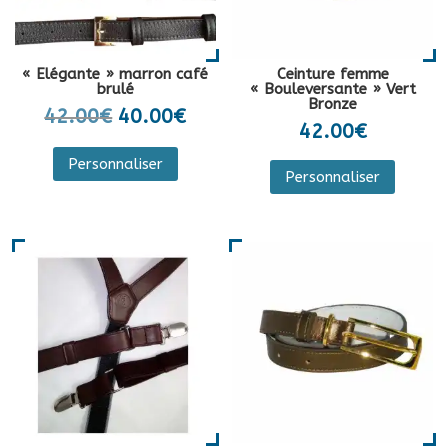
« Elégante » marron café
Ceinture femme
brulé
« Bouleversante » Vert
Bronze
Le
Le
42.00
€
40.00
€
42.00
€
prix
prix
Ce
Personnaliser
initial
actuel
produit
Personnaliser
était :
est :
a
42.00€.
40.00€.
plusieurs
variations.
Les
options
peuvent
être
choisies
sur
la