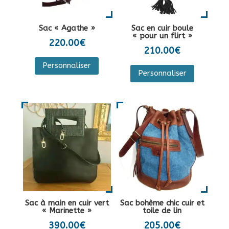
Sac « Agathe »
Sac en cuir boule
« pour un flirt »
220.00
€
210.00
€
Ce
Personnaliser
Personnaliser
produit
a
plusieurs
variations
Les
options
peuvent
être
choisies
sur
Sac à main en cuir vert
Sac bohème chic cuir et
la
« Marinette »
toile de lin
page
390.00
€
205.00
€