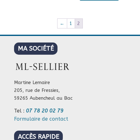
plusieurs
variations.
Les
←
1
2
options
peuvent
être
MA SOCIÉTÉ
choisies
sur
la
page
du
Martine Lemaire
produit
205, rue de Fressies,
59265 Aubencheul au Bac
Tel :
07 78 20 02 79
Formulaire de contact
ACCÈS RAPIDE