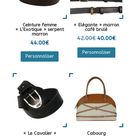
être
être
choisies
choisies
sur
sur
Ceinture femme
« Elégante » marron
la
la
« L’Exotique » serpent
café brulé
marron
page
page
Le
Le
42.00
€
40.00
€
44.00
€
du
du
prix
prix
Ce
produit
Personnaliser
produit
initial
actuel
produit
Personnaliser
était :
est :
a
42.00€.
40.00€.
plusieurs
variations
Les
options
peuvent
être
choisies
sur
la
« Le Cavalier »
Cabourg