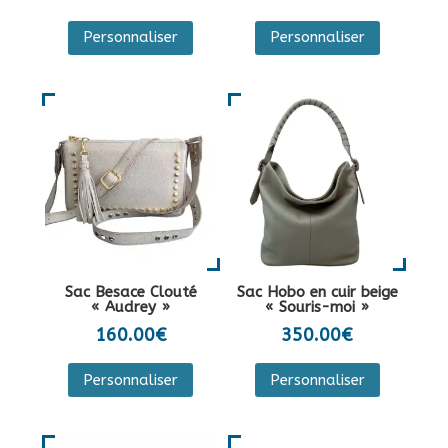
du
Personnaliser
Personnaliser
produit
Sac Besace Clouté
Sac Hobo en cuir beige
« Audrey »
« Souris-moi »
160.00
€
350.00
€
Ce
Personnaliser
Personnaliser
produit
a
plusieurs